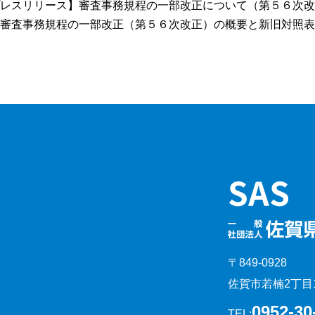
レスリリース】
審査事務規程の一部改正について（第５６次改
審査事務規程の一部改正（第５６次改正）の概要と新旧対照表
〒849-0928
佐賀市若楠2丁目1
0952-30
TEL: