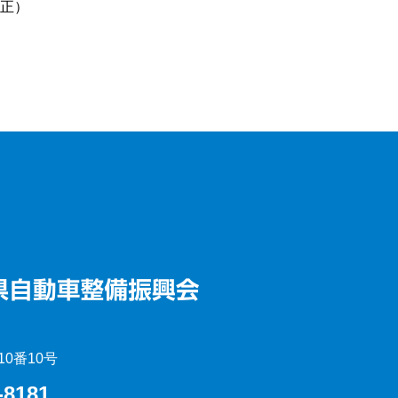
正）
0番10号
-8181